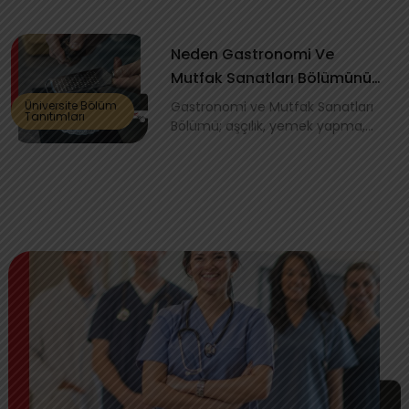
sonuçları k...
Neden Gastronomi Ve
Mutfak Sanatları Bölümünü
Seçmeliyim?
Üniversite Bölüm
Gastronomi ve Mutfak Sanatları
Tanıtımları
Bölümü; aşçılık, yemek yapma,
mutfakla alakalı olan olgular
hakkında ...