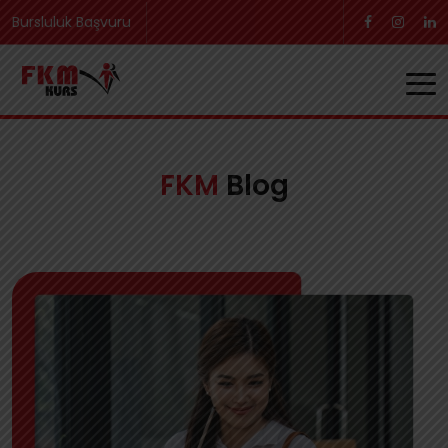
Bursluluk Başvuru
FKM
Blog