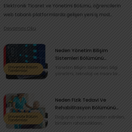
Elektronik Ticaret ve Yönetimi Bölümü, öğrencilerin
web tabanlı platformlarda gelişen yeni iş mod...
Devamını Oku
Neden Yönetim Bilişim
Sistemleri Bölümünü
Seçmeliyim?
Üniversite Bölüm
Yönetim Bilişim Sistemleri; bilgi
Tanıtımları
yönetimi, teknoloji ve insanı bir
araya getiren akademik
alanlarda...
Neden Fizik Tedavi Ve
Rehabilitasyon Bölümünü
Seçmeliyim ?
Üniversite Bölüm
Doğuştan veya sonradan edinilen,
Tanıtımları
birtakım rahatsızlıkların
doğurduğu, doğurması muhtemel