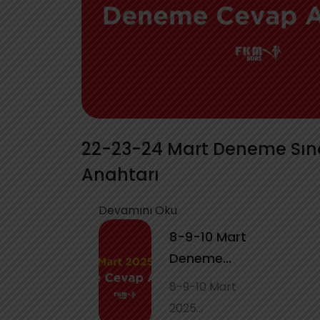
22-23-24 Mart Deneme Sın
Anahtarı
Devamını Oku
8-9-10 Mart
Deneme
Sınavları
8-9-10 Mart
Cevap
2025