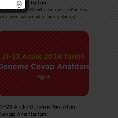
Cevap Anahtarları
8-19-20 Ocak 2025 tarihlerinde yapılan Deneme
ınavlarının cevap anahtarları yayınlanmıştır...
21-23 Aralık Deneme Sınavları
Cevap Anahtarları