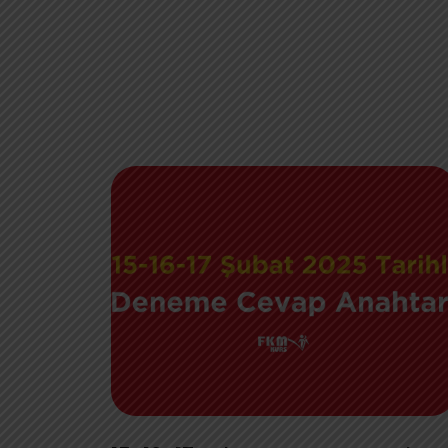
Deneme
Sınavlarının
cevap
anahtarı
yayınlanmıştır.
Aşağıda...