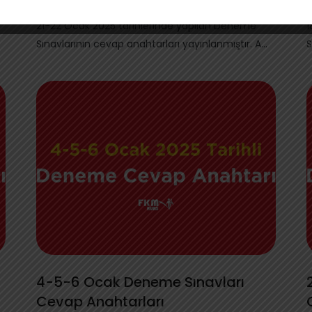
Cevap Anahtarları
21-22 Ocak 2025 tarihlerinde yapılan Deneme
1
Sınavlarının cevap anahtarları yayınlanmıştır. A...
S
4-5-6 Ocak Deneme Sınavları
Cevap Anahtarları