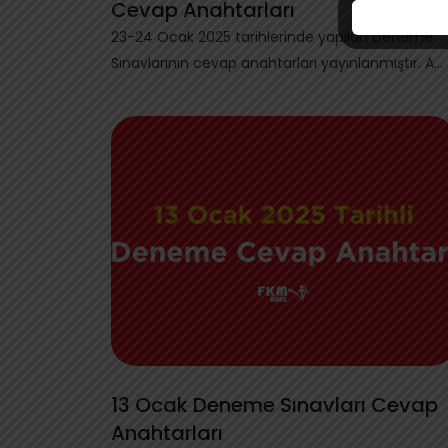
Cevap Anahtarları
23-24 Ocak 2025 tarihlerinde yapılan Deneme
Sınavlarının cevap anahtarları yayınlanmıştır. A...
13 Ocak Deneme Sınavları Cevap
Anahtarları