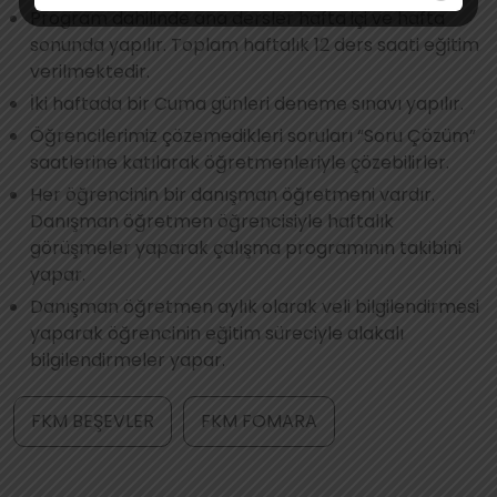
Program dahilinde ana dersler hafta içi ve hafta
sonunda yapılır. Toplam haftalık 12 ders saati eğitim
verilmektedir.
İki haftada bir Cuma günleri deneme sınavı yapılır.
Öğrencilerimiz çözemedikleri soruları “Soru Çözüm”
saatlerine katılarak öğretmenleriyle çözebilirler.
Her öğrencinin bir danışman öğretmeni vardır.
Danışman öğretmen öğrencisiyle haftalık
görüşmeler yaparak çalışma programının takibini
yapar.
Danışman öğretmen aylık olarak veli bilgilendirmesi
yaparak öğrencinin eğitim süreciyle alakalı
bilgilendirmeler yapar.
FKM BEŞEVLER
FKM FOMARA