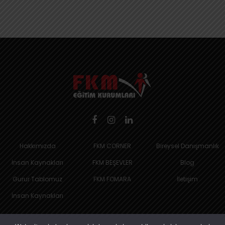
Hakkımızda
FKM CORNER
Bireysel Danışmanlık
İnsan Kaynakları
FKM BEŞEVLER
Blog
Gurur Tablomuz
FKM FOMARA
İletişim
İnsan Kaynakları