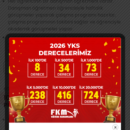
Her öğrencinin bir danışman öğretmeni vardır.
Danışman öğretmen öğrencisiyle haftalık
görüşmeler yaparak çalışma programı hazırlar,
çalışma programının takibini sağlar ve öğrenciyle
akademik görüşmeler yapar.
Danışman öğretmen aylık olarak veli bilgilendirmesi
yaparak öğrencinin eğitim süreciyle alakalı
bilgilendirmeler yapar.
FKM CORNER
KİTLE (16 Kişilik Sınıflar )
10. SINIF OKULA YARDIMCI HAZIRLIK
PROGRAMI DETAYLARI
10. sınıf hazırlık programı, Ağustos ayının üçüncü
haftasında Seviye Belirleme Sınavı ile başlar.