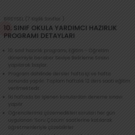
BİREYSEL (7 Kişilik Sınıflar )
10. SINIF OKULA YARDIMCI HAZIRLIK
PROGRAMI DETAYLARI
10. sınıf hazırlık programı, Eğitim – Öğretim
dönemiyle beraber Seviye Belirleme Sınavı
yapılarak başlar.
Program dahilinde dersler hafta içi ve hafta
sonunda yapılır. Toplam haftalık 12 ders saati eğitim
verilmektedir.
İki haftada bir işlenen konulardan deneme sınavı
yapılır
Öğrencilerimiz çözemedikleri soruları her gün
uygulanan ‘Soru Çözüm’ saatlerine katılarak
öğretmenleriyle çözebilirler