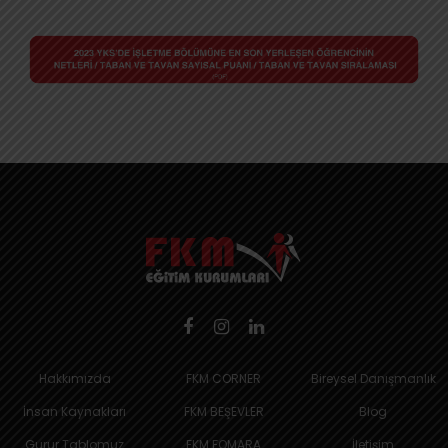
Hakkımızda
FKM CORNER
Bireysel Danışmanlık
İnsan Kaynakları
FKM BEŞEVLER
Blog
Gurur Tablomuz
FKM FOMARA
İletişim