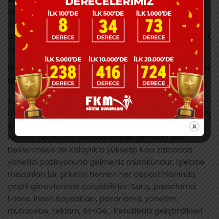
sorumluluğu yüksek, analiz etme ve problem çözme
odaklı olmalıdır. Pazarlamada ise yaratıcı, hızlı
düşünebilen, analitik kararlar verirken araştırmacı bir
yapı gerekmektedir.
İŞLETME BÖLÜMÜ MEZUNU NE İŞ YAPAR? İŞ İMKÂNLARI
NELERDİR
?
Yöneticilik, işletme mezunları için ilk akla gelen
meslek… Evet işletme bölümü mezunlarının yaptıkları
işlerden biri yöneticiliktir. Tabii ki mezun olur olmaz
hemen bir şirkete yönetici olarak girmeniz pek
beklenmese de kolaylıkla yükselip kısa zamanda
yönetici pozisyonuna gelmeniz mümkündür. İşletme
mezunları bir şirketin hemen her departmanında,
çeşitli görevlerinde çalışabilirler: Satış, pazarlama,
finans, insan kaynakları, pazarlama, yönetim,
muhasebe, reklam, Ar-Ge… Kendilerini geliştirdikleri