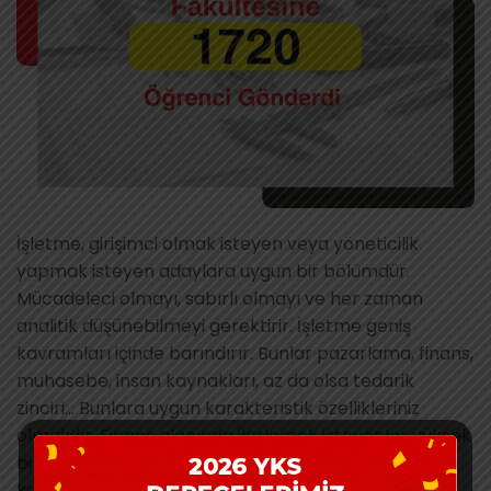
İşletme, girişimci olmak isteyen veya yöneticilik
yapmak isteyen adaylara uygun bir bölümdür.
Mücadeleci olmayı, sabırlı olmayı ve her zaman
analitik düşünebilmeyi gerektirir. İşletme geniş
kavramları içinde barındırır. Bunlar pazarlama, finans,
muhasebe, insan kaynakları, az da olsa tedarik
zinciri… Bunlara uygun karakteristik özellikleriniz
olmalıdır. Finans alanında ilerlemek isteyenler yüksek
bir matematik ilgisi, detaycı, dikkatli olmalıdır. İnsan
kaynaklarıyla devam edecekler güler yüzlü,