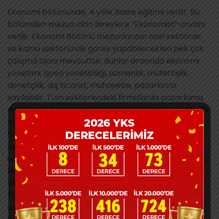
Ekonomi bölümünde, 4 yıllık lisans eğitimi verilir. Bu
bölümden mezun olan bireylere “Ekonomist” unvanı
verilir. Ekonomi Bölümü mezunlarının özel sektörde
ve kamu sektöründe görev yapabilecekleri pek çok
çalışma alanı mevcuttur. Bunlar arasında ekonomi
yönetimi, işyeri yöneticiliği, uzmanlık, müfettişlik,
denetçilik, dış ticaret, muhasebe, pazarlama
sayılabilir. Tüm sektörlerdeki firmalarda pazarlama,
dış ticaret, finansman gibi farklı birimlerde yöneticilik,
banka ve finans kuruluşlarında uzmanlık, tüm
firmaların muhasebe ve finansman
departmanlarında uzmanlık, özel sektördeki farklı
istihdam alanları arasındadır. Ayrıca Merkez Bankası,
Hazine, Ekonomi Bakanlığı, Kalkınma Bakanlığı,
Gümrük ve Ticaret Bakanlığı, Maliye Bakanlığı ve
Türkiye İstatistik Kurumu gibi kamu kurumlarında
uzman olarak görev alabilirler. Son yıllarda ekonomi