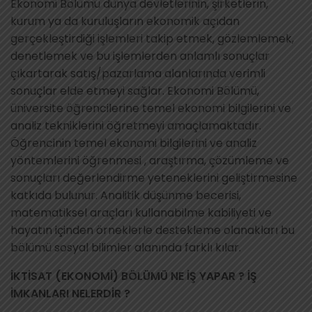
Ekonomi Bölümü dünya devletlerinin, şirketlerin,
kurum ya da kuruluşların ekonomik açıdan
gerçekleştirdiği işlemleri takip etmek, gözlemlemek,
denetlemek ve bu işlemlerden anlamlı sonuçlar
çıkartarak satış/pazarlama alanlarında verimli
sonuçlar elde etmeyi sağlar. Ekonomi Bölümü,
üniversite öğrencilerine temel ekonomi bilgilerini ve
analiz tekniklerini öğretmeyi amaçlamaktadır.
Öğrencinin temel ekonomi bilgilerini ve analiz
yöntemlerini öğrenmesi , araştırma, çözümleme ve
sonuçları değerlendirme yeteneklerini geliştirmesine
katkıda bulunur. Analitik düşünme becerisi,
matematiksel araçları kullanabilme kabiliyeti ve
hayatın içinden örneklerle destekleme olanakları bu
bölümü sosyal bilimler alanında farklı kılar.
İKTİSAT (EKONOMİ) BÖLÜMÜ NE İŞ YAPAR ? İŞ
İMKANLARI NELERDİR ?