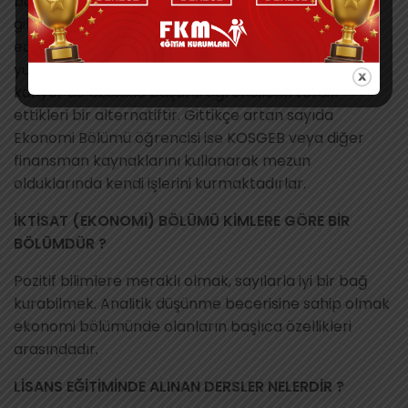
bölümü mezunu öğrencileri BM, AB, Dünya Bankası
gibi uluslararası kurumlarda istihdam
edilebilmektedir. Yurt içi ve yurt dışı üniversitelerde
yüksek lisans-doktora ve daha sonra akademik
kariyer de özellikle başarılı öğrencilerin tercih
ettikleri bir alternatiftir. Gittikçe artan sayıda
Ekonomi Bölümü öğrencisi ise KOSGEB veya diğer
finansman kaynaklarını kullanarak mezun
olduklarında kendi işlerini kurmaktadırlar.
İKTİSAT (EKONOMİ) BÖLÜMÜ KİMLERE GÖRE BİR
BÖLÜMDÜR ?
Pozitif bilimlere meraklı olmak, sayılarla iyi bir bağ
kurabilmek. Analitik düşünme becerisine sahip olmak
ekonomi bölümünde olanların başlıca özellikleri
arasındadır.
LİSANS EĞİTİMİNDE ALINAN DERSLER NELERDİR ?