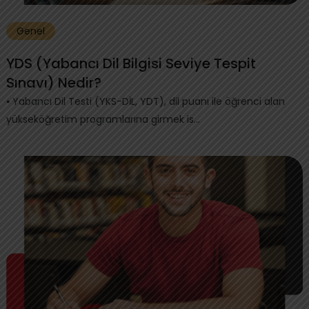
Genel
YDS (Yabancı Dil Bilgisi Seviye Tespit
Sınavı) Nedir?
⦁ Yabancı Dil Testi (YKS-DİL, YDT), dil puanı ile öğrenci alan
yükseköğretim programlarına girmek is...