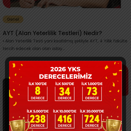
Genel
AYT (Alan Yeterlilik Testleri) Nedir?
⦁ Alan Yeterlilik Testi yani kısaltılmış şekliyle AYT, 4 Yıllık fakülte
tercih edecek olan olan aday...