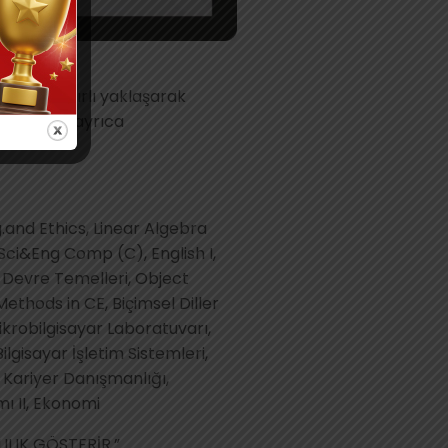
nlara sabırlı yaklaşarak
n önemi de ayrıca
g.and Ethics, Linear Algebra
Sci&Eng Comp (C), English I,
rik Devre Temelleri, Object
thods in CE, Biçimsel Diller
Mikrobilgisayar Laboratuvarı,
ilgisayar İşletim Sistemleri,
Kariyer Danışmanlığı,
mı II, Ekonomi
LIK GÖSTERİR.”