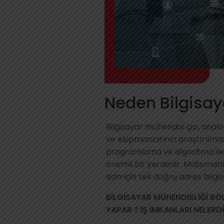
Neden Bilgisa
Bilgisayar mühendisi çip, anal
ve ekipmanlarının araştırılmas
programlama ve algoritma ile i
önemli bir yerdedir. Matematik 
sizin için tek doğru adres bilgi
BİLGİSAYAR MÜHENDİSLİĞİ BÖ
YAPAR ? İŞ İMKANLARI NELERDİ