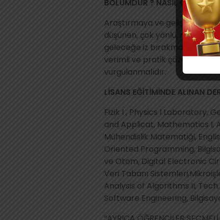
BÖLÜMDÜR ? NASIL ÖZELLİKLER
Araştırmaya ve gelişmeye açık 
düşünen, çok yönlü, meraklı, h
geleceğe iz bırakmak isteyen b
verimli ve pratik çözümler üret
vurgulanmalıdır.
LİSANS EĞİTİMİNDE ALINAN DER
Fizik I , Physics I Laboratory,
and Applicat, Mathematics I, A
Mühendislik Matematiği, English 
Oriented Programming, Bilgisay
ve Otom, Digital Electronic Cir
Veri Tabanı Sistemleri,Mikroişle
Analysis of Algorithms II, Te
Software Engineering, Bilgisaya
“AYRICA ÖĞRENCİLER SEÇMELİ 