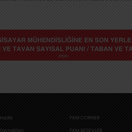
mızda
FKM CORNER
Kaynakları
FKM BEŞEVLER