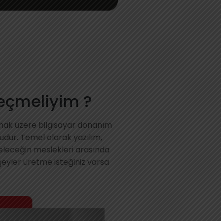
eçmeliyim ?
olmak üzere bilgisayar donanım
udur. Temel olarak yazılım,
geleceğin meslekleri arasında
 şeyler üretme isteğiniz varsa