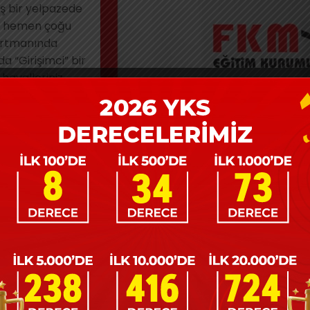
ş bir yelpazede
en hemen çoğu
partmanında
a “Girişimci” bir
 hayalleriniz
okuyarak
ş geliştirme
 Genel anlamda
şan bir
ahsetmek pek
sektöre
alanda kariyer
konusunda
bazıları ise
lerlemeyi tercih
LERE GÖRE BİR