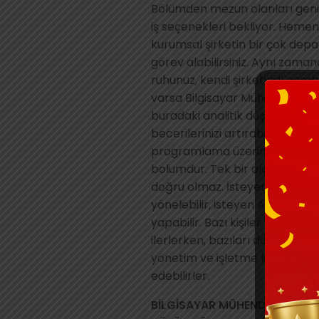
Bölümden mezun olanları geni
iş seçenekleri bekliyor. Hem
kurumsal şirketin bir çok de
görev alabilirsiniz. Aynı zamand
ruhunuz, kendi şirketinizi açma
varsa Bilgisayar Mühendisliği 
buradaki analitik düşünme ve i
becerilerinizi artırabilirsiniz.
programlama üzerine yoğunla
bolumdur. Tek bir alandan b
doğru olmaz. İsteyenler özel 
yönelebilir, isteyen Akademik 
yapabilir. Bazı kişiler yazılım 
ilerlerken, bazıları donanımda, 
yönetim ve işletme kısmında i
edebilirler.
BİLGİSAYAR MÜHENDİSLİĞİ KİM