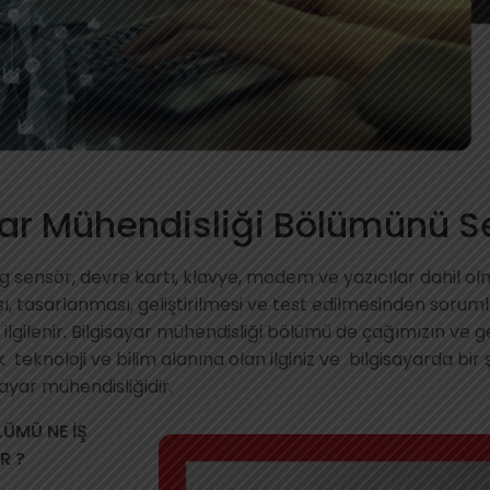
yar Mühendisliği Bölümünü S
og sensör, devre kartı, klavye, modem ve yazıcılar dahil 
ı, tasarlanması, geliştirilmesi ve test edilmesinden soruml
lgilenir. Bilgisayar mühendisliği bölümü de çağımızın ve 
teknoloji ve bilim alanına olan ilginiz ve bilgisayarda bir
sayar mühendisliğidir.
LÜMÜ NE İŞ
R ?