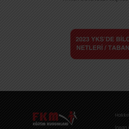
Hakkı
İnsan 