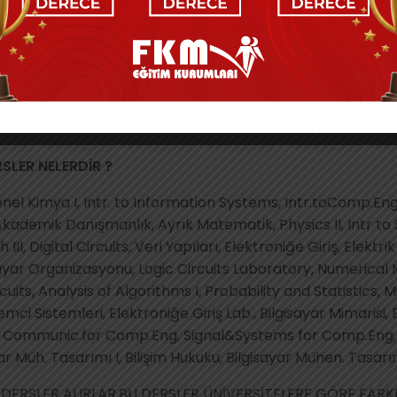
 GEREKTİRİR ?
olan, analitik
ayal eden,
ireylere yönelik bir bölümdür. Detaylı düşünebilmek, soru
ebilmek gibi özellikler gerektirir. İyi derecede İngilizceni
SLER NELERDİR ?
 Genel Kimya I, Intr. to Information Systems, Intr.toComp.En
kademik Danışmanlık, Ayrık Matematik, Physics II, Intr to 
III, Digital Circuits, Veri Yapıları, Elektroniğe Giriş, Elekt
ar Organizasyonu, Logic Circuits Laboratory, Numerical Me
cuits, Analysis of Algorithms I, Probability and Statistics, 
mci Sistemleri, Elektroniğe Giriş Lab., Bilgisayar Mimarisi, B
ch. Communic.for Comp.Eng, Signal&Systems for Comp.Eng, 
r Müh. Tasarımı I, Bilişim Hukuku, Bilgisayar Mühen. Tasarı
DERSLER ALIRLAR.BU DERSLER ÜNİVERSİTELERE GÖRE FARKLI