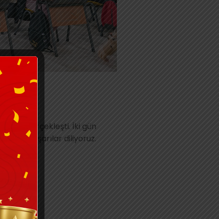
ı ile gerçekleşti. İki gün
imize başarılar diliyoruz.