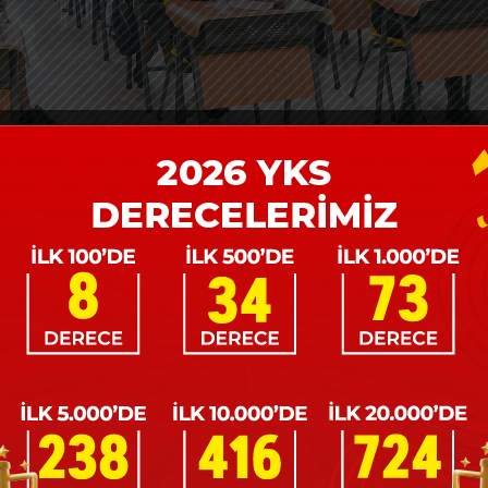
uk Sınavı Heyecanı!
anı Yaşandı!
ını kapsayan bursluluk sınavımız bu yıl rekor başvuru sayıs
a yapılan bursluluk sınavlarımıza katılan binlerce öğrenc