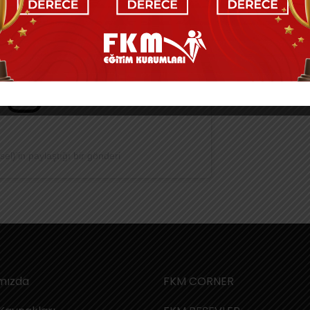
l)’in paylaştığı bir gönderi
mızda
FKM CORNER