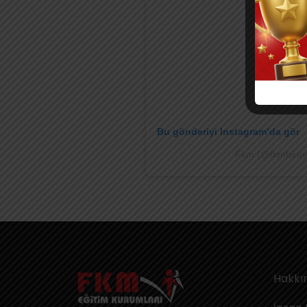
Bu gönderiyi Instagram’da gör
Fkm (@fkmbireyse
Hakkı