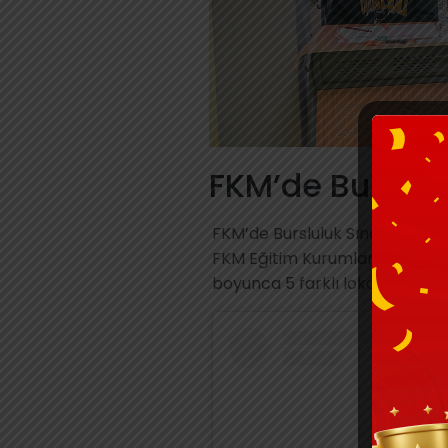
FKM’de Burslul
FKM’de Bursluluk Sınavı Heyec
FKM Eğitim Kurumları’nın tamam
boyunca 5 farklı lokasyonumuzd